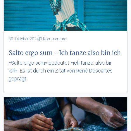
|
30. Oktober 2024
0 Kommentare
Salto ergo sum - Ich tanze also bin ich
«Salto ergo sum» bedeutet «ich tanze, also bin
ich». Es ist durch ein Zitat von René Descartes
geprägt.