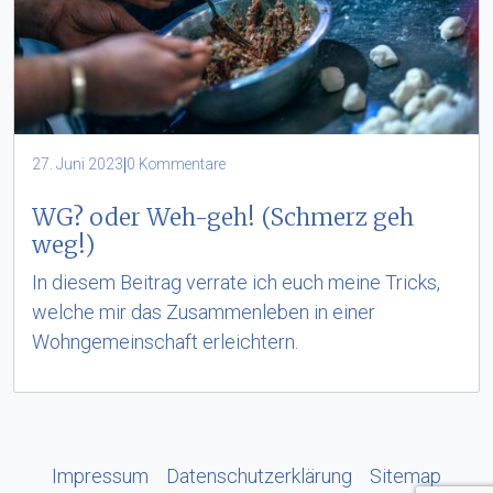
|
27. Juni 2023
0 Kommentare
WG? oder Weh-geh! (Schmerz geh
weg!)
In diesem Beitrag verrate ich euch meine Tricks,
welche mir das Zusammenleben in einer
Wohngemeinschaft erleichtern.
Impressum
Datenschutzerklärung
Sitemap