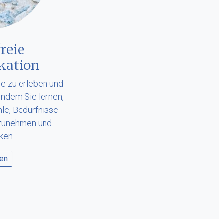
reie
ation
ie zu erleben und
indem Sie lernen,
le, Bedürfnisse
rzunehmen und
ken.
sen