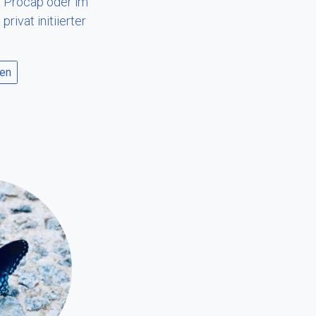
 Procap oder im
rivat initiierter
.
sen