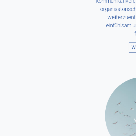
kommunikativen, 
organisatorisch
weiterzuentw
einfühlsam u
We