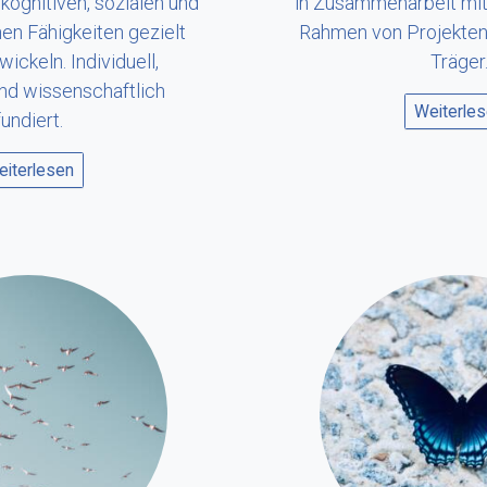
kognitiven, sozialen und
in Zusammenarbeit mit
en Fähigkeiten gezielt
Rahmen von Projekten p
ickeln. Individuell,
Träger
nd wissenschaftlich
Weiterle
fundiert.
iterlesen