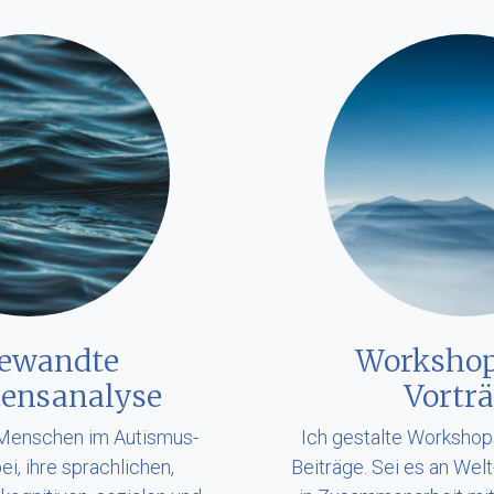
ewandte
Workshop
tensanalyse
Vortr
 Menschen im Autismus-
Ich gestalte Workshop
i, ihre sprachlichen,
Beiträge. Sei es an Wel