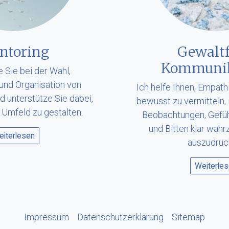
ntoring
Gewaltf
Kommunik
e Sie bei der Wahl,
und Organisation von
Ich helfe Ihnen, Empath
d unterstütze Sie dabei,
bewusst zu vermitteln, 
Umfeld zu gestalten.
Beobachtungen, Gefüh
und Bitten klar wah
iterlesen
auszudrüc
Weiterle
Impressum
Datenschutzerklärung
Sitemap